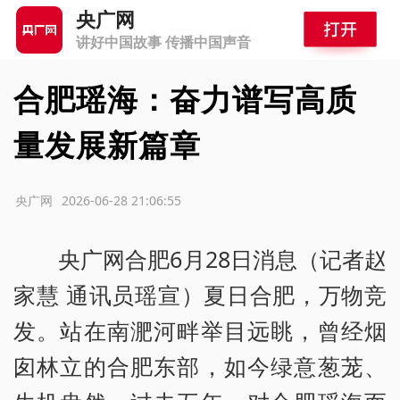
央广网
讲好中国故事 传播中国声音
合肥瑶海：奋力谱写高质
量发展新篇章
源：央广网
2026-06-28 21:06:55
央广网合肥6月28日消息（记者赵
家慧 通讯员瑶宣）夏日合肥，万物竞
发。站在南淝河畔举目远眺，曾经烟
囱林立的合肥东部，如今绿意葱茏、