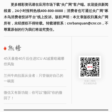
更多精彩资讯请在应用市场下载“央广网”客户端。欢迎提供新闻
线索，24小时报料热线400-800-0088；消费者也可通过央广网“啄
木鸟消费者投诉平台”线上投诉。版权声明：本文章版权归属央广网
所有，未经授权不得转载。转载请联系：cnrbanquan@cnr.cn，不
尊重原创的行为我们将追究责任。
45天暴瘦40斤后住进ICU AI减重暗藏哪
些风险
兰州牛肉拉面从业者：只管做好自己的
一碗面
长按二维码
关注精彩内容
微信又有新功能：你可以“撤回”你的撤
回了！