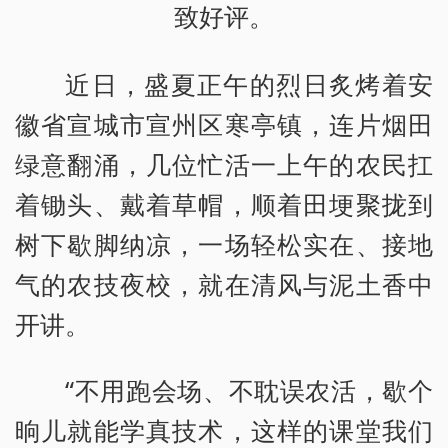
致好评。
近日，盛夏正午的烈日炙烤着安
徽省宣城市宣州区寒亭镇，连片烟田
绿意翻涌，几位忙活一上午的农民扛
着锄头、戴着草帽，顺着田埂聚拢到
树下歇脚纳凉，一场轻松实在、接地
气的农技夜校，就在清风与泥土香中
开讲。
“不用跑会场、不耽误农活，歇个
晌儿就能学真技术，这样的课堂我们