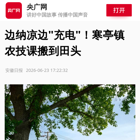
央广网
讲好中国故事 传播中国声音
边纳凉边"充电"！寒亭镇
农技课搬到田头
源：安徽日报
2026-06-23 17:22:32