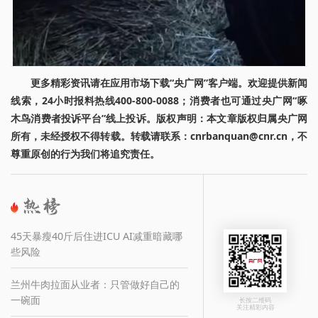
更多精彩资讯请在应用市场下载“央广网”客户端。欢迎提供新闻
线索，24小时报料热线400-800-0088；消费者也可通过央广网“啄
木鸟消费者投诉平台”线上投诉。版权声明：本文章版权归属央广网
所有，未经授权不得转载。转载请联系：cnrbanquan@cnr.cn，不
尊重原创的行为我们将追究责任。
45天暴瘦40斤后住进ICU AI减重暗藏哪
些风险
兰州牛肉拉面从业者：只管做好自己的
一碗面
长按二维码
关注精彩内容