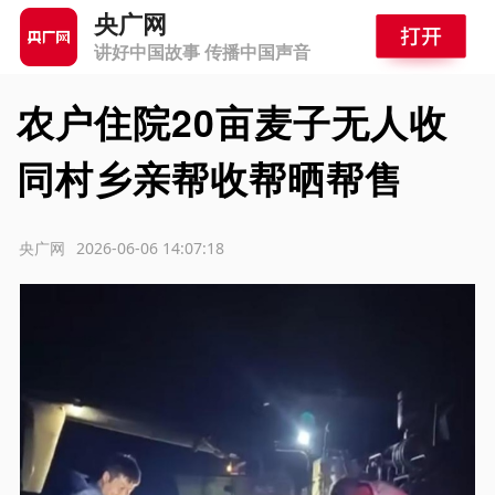
央广网
讲好中国故事 传播中国声音
农户住院20亩麦子无人收
同村乡亲帮收帮晒帮售
源：央广网
2026-06-06 14:07:18