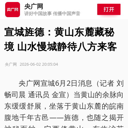
央广网
讲好中国故事 传播中国声音
宣城旌德：黄山东麓藏秘
境 山水慢城静待八方来客
源：央广网
2026-06-02 20:05:04
央广网宣城6月2日消息（记者 刘
畅司晨 通讯员 金宣）当黄山的余脉向
东缓缓舒展，坐落于黄山东麓的皖南
腹地千年古邑——旌德，也随之揭开