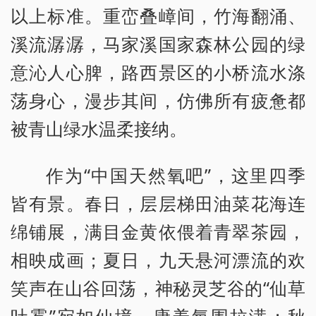
以上标准。重峦叠嶂间，竹海翻涌、
溪流潺潺，马家溪国家森林公园的绿
意沁人心脾，路西景区的小桥流水涤
荡身心，漫步其间，仿佛所有疲惫都
被青山绿水温柔接纳。
作为“中国天然氧吧”，这里四季
皆有景。春日，层层梯田油菜花海连
绵铺展，满目金黄依偎着青翠茶园，
相映成画；夏日，九天悬河漂流的欢
笑声在山谷回荡，神秘灵芝谷的“仙草
吐雾”宛如仙境，康养氛围拉满；秋