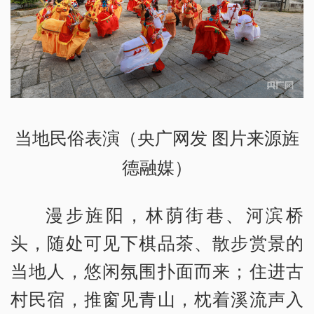
当地民俗表演（央广网发 图片来源旌
德融媒）
漫步旌阳，林荫街巷、河滨桥
头，随处可见下棋品茶、散步赏景的
当地人，悠闲氛围扑面而来；住进古
村民宿，推窗见青山，枕着溪流声入