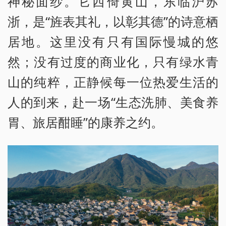
神秘面纱。它西倚黄山，东临沪苏
浙，是“旌表其礼，以彰其德”的诗意栖
居地。这里没有只有国际慢城的悠
然；没有过度的商业化，只有绿水青
山的纯粹，正静候每一位热爱生活的
人的到来，赴一场“生态洗肺、美食养
胃、旅居酣睡”的康养之约。