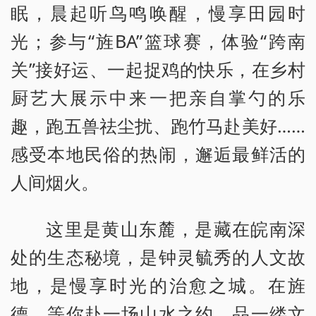
眠，晨起听鸟鸣唤醒，慢享田园时
光；参与“旌BA”篮球赛，体验“跨南
关”接好运、一起捉鸡的快乐，在乡村
厨艺大展示中来一把亲自掌勺的乐
趣，跑五兽祛尘扰、跑竹马赴美好……
感受本地民俗的热闹，邂逅最鲜活的
人间烟火。
这里是黄山东麓，是藏在皖南深
处的生态秘境，是钟灵毓秀的人文故
地，是慢享时光的治愈之城。在旌
德，等你赴一场山水之约，品一缕文