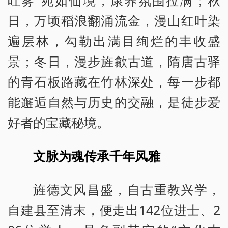
日，万顷稻浪翻涌流金，漫山红叶染
遍层林，勾勒出满目绚烂的丰收盛
景；冬日，漫步旌歙古道，隋唐古驿
的青石板路藏在竹林深处，每一步都
能邂逅自然与历史的交融，是徒步爱
好者的宝藏秘境。
文脉为魂传承千年风雅
旌德文风昌盛，自古重教兴学，
自建县至清末，便走出142位进士、2