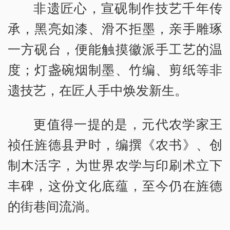
非遗匠心，宣砚制作技艺千年传
承，黑亮如漆、滑不拒墨，亲手雕琢
一方砚台，便能触摸徽派手工艺的温
度；灯盏碗烟制墨、竹编、剪纸等非
遗技艺，在匠人手中焕发新生。
更值得一提的是，元代农学家王
祯任旌德县尹时，编撰《农书》、创
制木活字，为世界农学与印刷术立下
丰碑，这份文化底蕴，至今仍在旌德
的街巷间流淌。