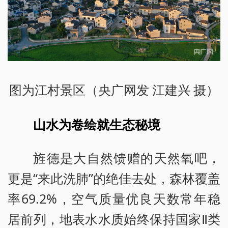
图为江村景区（央广网发 江建兴 摄）
山水为卷绘就生态秘境
旌德是大自然馈赠的天然氧吧，
更是“来此洗肺”的绝佳去处，森林覆盖
率69.2%，空气质量优良天数常年稳
居前列，地表水水质始终保持国家Ⅱ类