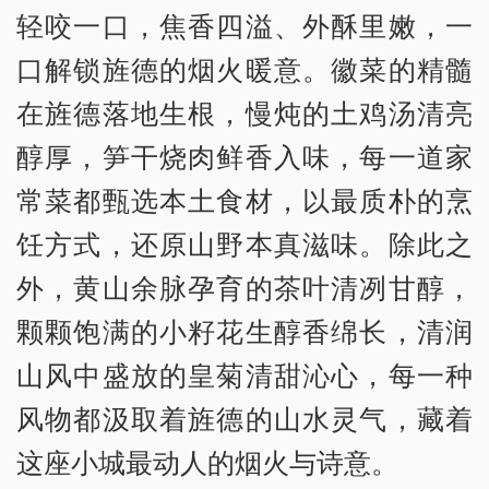
轻咬一口，焦香四溢、外酥里嫩，一
口解锁旌德的烟火暖意。徽菜的精髓
在旌德落地生根，慢炖的土鸡汤清亮
醇厚，笋干烧肉鲜香入味，每一道家
常菜都甄选本土食材，以最质朴的烹
饪方式，还原山野本真滋味。除此之
外，黄山余脉孕育的茶叶清冽甘醇，
颗颗饱满的小籽花生醇香绵长，清润
山风中盛放的皇菊清甜沁心，每一种
风物都汲取着旌德的山水灵气，藏着
这座小城最动人的烟火与诗意。