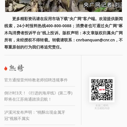
更多精彩资讯请在应用市场下载“央广网”客户端。欢迎提供新闻
线索，24小时报料热线400-800-0088；消费者也可通过央广网“啄
木鸟消费者投诉平台”线上投诉。版权声明：本文章版权归属央广网
所有，未经授权不得转载。转载请联系：cnrbanquan@cnr.cn，不
尊重原创的行为我们将追究责任。
官方通报雷州特教老师招聘违规事件
倒计时3天！《行进的海岸线》(第二季)
即将在江苏南通踏浪启航！
长按二维码
关注精彩内容
泸溪河发布声明：“桃酥出现金属牙
冠”视频不属实