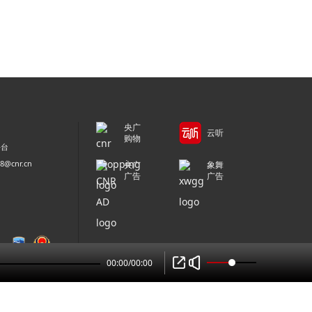
央广
云听
购物
平台
@cnr.cn
央广
象舞
广告
广告
00:00
/
00:00