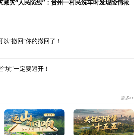
灾减灾“人民防线”：贵州一村民洗车时发现险情救
以“撤回”你的撤回了！
“坑”一定要避开！
更多>>