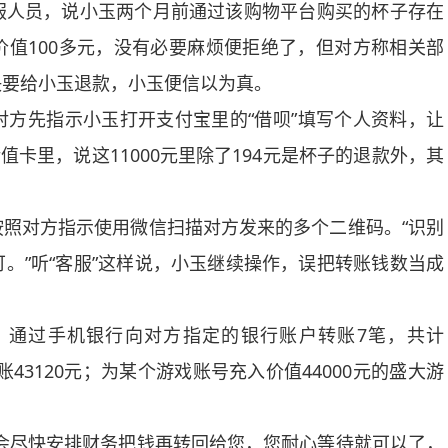
服人员，说小玉两个月前通过该购物平台购买的杯子存在
值100多元，没有必要麻烦便拒绝了，但对方称相关部
决要给小玉退款，小玉便信以为真。
先指示小玉打开支付宝里的“借呗”填写个人资料，让
值卡里，说这11000元里除了194元是杯子的退款外，其
对方指示使用微信扫描对方发来的多个二维码。“识别
。”听“客服”这样说，小玉继续操作，误把转账钱数当成
；通过手机银行向对方指定的银行账户转账7笔，共计
账43120元；为某个游戏账号充入价值44000元的盛大游
尽快安排财务把钱再转回给您，您耐心等待就可以了，