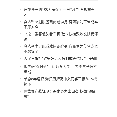
违规停车罚100万美金？手写“罚单”者被赞有
才
真人密室逃脱游戏问题缠身 有商家为节省成本
不顾安全
北京一乘客低头看手机 鞋卡扶梯致地铁扶梯停
运
真人密室逃脱游戏问题缠身 有商家为节省成本
不顾安全
人民日报批“慰安妇老人被制成表情包”：无知!
揭考研“保过班”：讲师多为学生 考不够分数不
退钱
单恋8年遭拒 海归男把高中女同学直接从19楼
扔下
网售假存款证明：买家多为出国者 数额“随便
填”