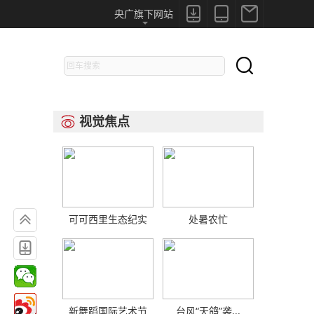



央广旗下网站

视觉焦点


可可西里生态纪实
处暑农忙

新舞蹈国际艺术节
台风“天鸽”袭...