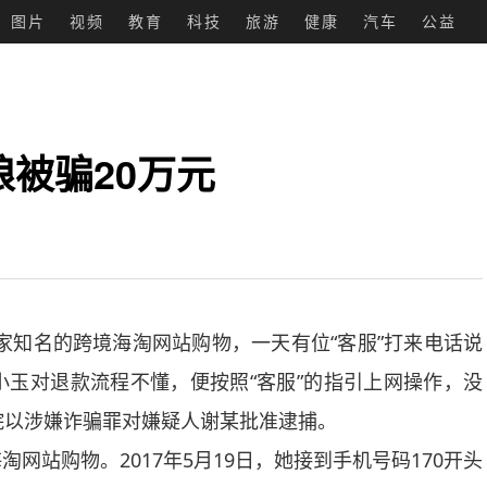
图片
视频
教育
科技
旅游
健康
汽车
公益
娘被骗20万元
知名的跨境海淘网站购物，一天有位“客服”打来电话说
玉对退款流程不懂，便按照“客服”的指引上网操作，没
院以涉嫌诈骗罪对嫌疑人谢某批准逮捕。
购物。2017年5月19日，她接到手机号码170开头