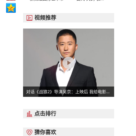
视频推荐

对话《战狼2》导演吴京：上映后 我给电影打“0分”
点击排行

猜你喜欢
