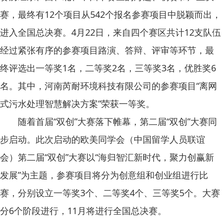
赛，最终有
12
个项目从
542
个报名参赛项目中脱颖而出，
进入全国总决赛。
4
月
22
日，来自四个赛区共计
12
支队伍
经过紧张有序的参赛项目路演、答辩、评审等环节，最
终评选出一等奖
1
名，二等奖
2
名，三等奖
3
名，优胜奖
6
名。其中，河南芮耐环境科技有限公司的参赛项目“离网
式污水处理智慧解决方案”荣获一等奖。
随着首届“双创”大赛落下帷幕，第二届“双创”大赛同
步启动。此次启动的欧美同学会（中国留学人员联谊
会）第二届“双创”大赛以“海归智汇新时代，聚力创赢新
发展”为主题，参赛项目将分为创意组和创业组进行比
赛，分别设立一等奖
3
个、二等奖
4
个、三等奖
5
个。大赛
分
6
个阶段进行，
11
月将进行全国总决赛。