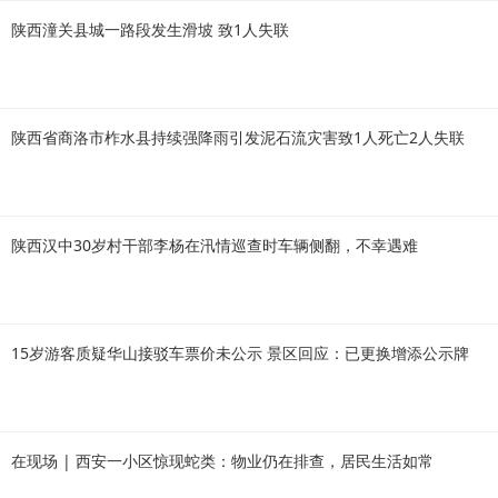
陕西潼关县城一路段发生滑坡 致1人失联
陕西省商洛市柞水县持续强降雨引发泥石流灾害致1人死亡2人失联
陕西汉中30岁村干部李杨在汛情巡查时车辆侧翻，不幸遇难
15岁游客质疑华山接驳车票价未公示 景区回应：已更换增添公示牌
在现场 | 西安一小区惊现蛇类：物业仍在排查，居民生活如常