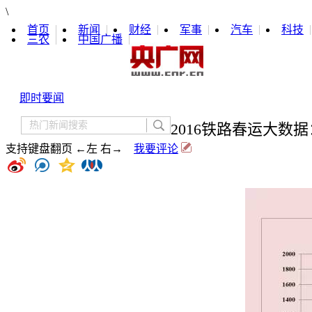
\
首页
新闻
财经
军事
汽车
科技
三农
中国广播
即时要闻
2016铁路春运大
支持键盘翻页 ←左 右→
我要评论