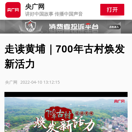
央广网
讲好中国故事 传播中国声音
走读黄埔｜700年古村焕发
新活力
源：央广网
2022-04-10 13:12:15