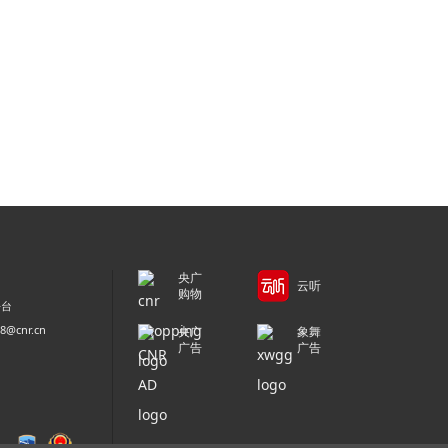
央广
云听
购物
平台
@cnr.cn
央广
象舞
广告
广告