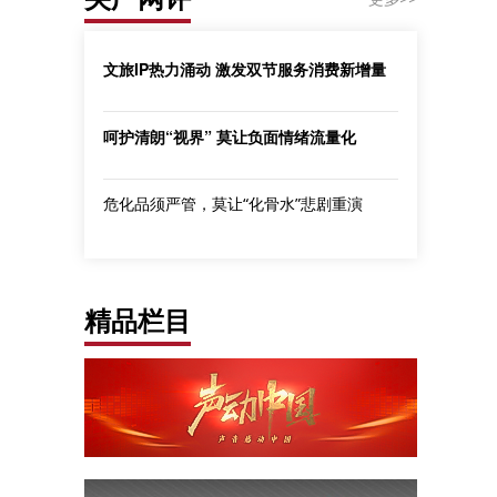
文旅IP热力涌动 激发双节服务消费新增量
呵护清朗“视界” 莫让负面情绪流量化
危化品须严管，莫让“化骨水”悲剧重演
精品栏目