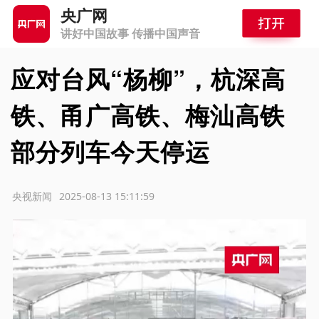
央广网
讲好中国故事 传播中国声音
应对台风“杨柳”，杭深高
铁、甬广高铁、梅汕高铁
部分列车今天停运
源：央视新闻
2025-08-13 15:11:59