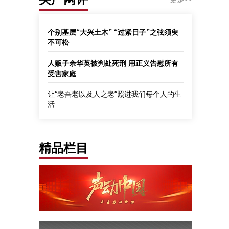
个别基层“大兴土木” “过紧日子”之弦须臾
不可松
人贩子余华英被判处死刑 用正义告慰所有
受害家庭
让“老吾老以及人之老”照进我们每个人的生
活
精品栏目