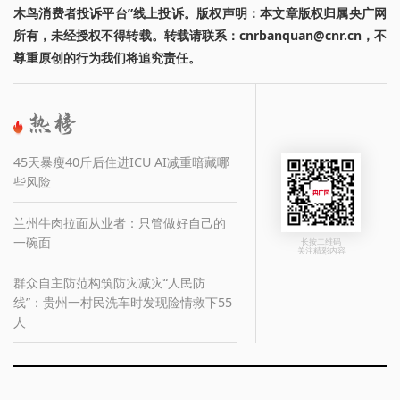
木鸟消费者投诉平台”线上投诉。版权声明：本文章版权归属央广网
所有，未经授权不得转载。转载请联系：cnrbanquan@cnr.cn，不
尊重原创的行为我们将追究责任。
45天暴瘦40斤后住进ICU AI减重暗藏哪
些风险
兰州牛肉拉面从业者：只管做好自己的
一碗面
长按二维码
关注精彩内容
群众自主防范构筑防灾减灾“人民防
线”：贵州一村民洗车时发现险情救下55
人