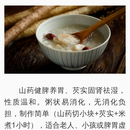
山药健脾养胃、芡实固肾祛湿，
性质温和。粥状易消化，无消化负
担，制作简单（山药切小块+芡实+米
煮1小时），适合老人、小孩或脾胃虚