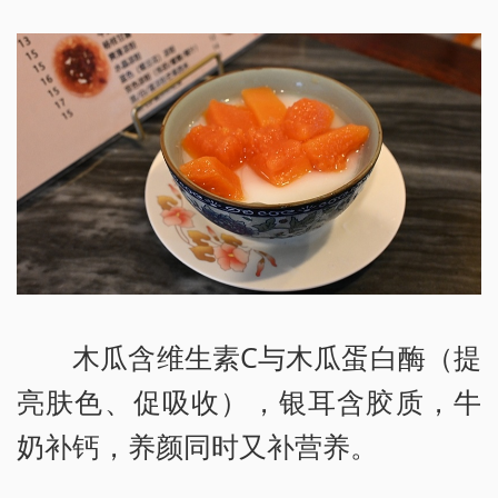
木瓜含维生素C与木瓜蛋白酶（提
亮肤色、促吸收），银耳含胶质，牛
奶补钙，养颜同时又补营养。