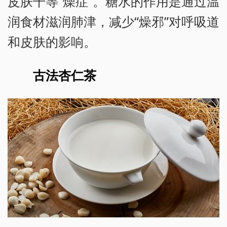
皮肤干等“燥症”。糖水的作用是通过温
润食材滋润肺津，减少“燥邪”对呼吸道
和皮肤的影响。
古法杏仁茶