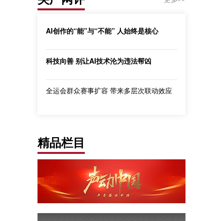
AI创作的“能”与“不能” 人始终是核心
科技向善 别让AI技术沦为违法帮凶
全运会群众赛事扩容 带来多层次联动效应
精品栏目