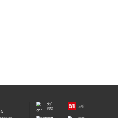
央广
云听
购物
平台
@cnr.cn