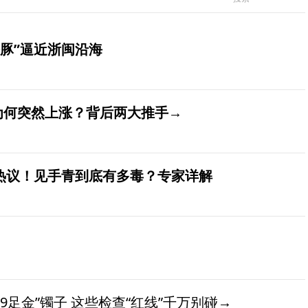
豚”逼近浙闽沿海
价为何突然上涨？背后两大推手→
发热议！见手青到底有多毒？专家详解
9足金”镯子 这些检查“红线”千万别碰→