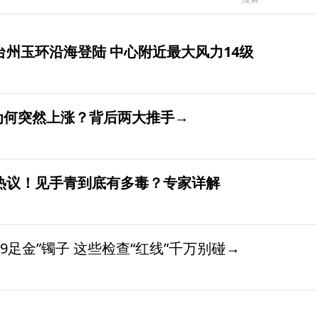
台州玉环沿海登陆 中心附近最大风力14级
价为何突然上涨？背后两大推手→
发热议！见手青到底有多毒？专家详解
9足金”镯子 这些检查“红线”千万别碰→