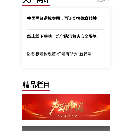
中国男篮逆境突围，再证竞技体育精神
线上线下联动，筑牢防汛救灾安全堤坝
以积极老龄观谱写“老有所为”新篇章
精品栏目