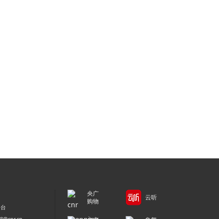
央广
云听
购物
平台
@cnr.cn