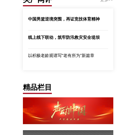
中国男篮逆境突围，再证竞技体育精神
线上线下联动，筑牢防汛救灾安全堤坝
以积极老龄观谱写“老有所为”新篇章
精品栏目