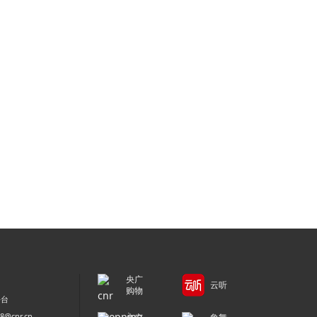
央广
云听
购物
平台
@cnr.cn