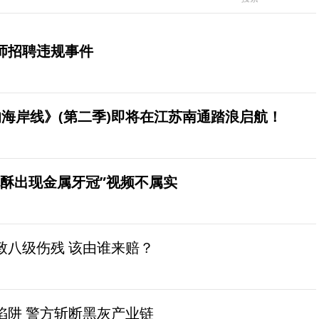
师招聘违规事件
海岸线》(第二季)即将在江苏南通踏浪启航！
桃酥出现金属牙冠”视频不属实
致八级伤残 该由谁来赔？
陷阱 警方斩断黑灰产业链