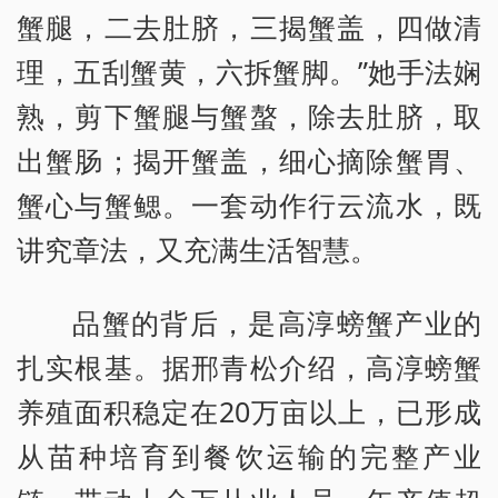
蟹腿，二去肚脐，三揭蟹盖，四做清
理，五刮蟹黄，六拆蟹脚。”她手法娴
熟，剪下蟹腿与蟹螯，除去肚脐，取
出蟹肠；揭开蟹盖，细心摘除蟹胃、
蟹心与蟹鳃。一套动作行云流水，既
讲究章法，又充满生活智慧。
品蟹的背后，是高淳螃蟹产业的
扎实根基。据邢青松介绍，高淳螃蟹
养殖面积稳定在20万亩以上，已形成
从苗种培育到餐饮运输的完整产业