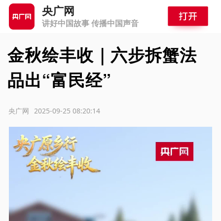
央广网
讲好中国故事 传播中国声音
金秋绘丰收｜六步拆蟹法
品出“富民经”
源：央广网
2025-09-25 08:20:14