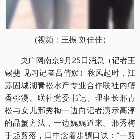
（视频：王振 刘佳佳）
央广网南京9月25日消息（记者王
锡斐 见习记者吕倩媛）秋风起时，江
苏固城湖青松水产专业合作联社内蟹
香弥漫。联社党委书记、理事长邢青
松与女儿邢秀梅一边向记者演示高淳
的品蟹方法，一边娓娓道来。邢秀梅
手起剪落，口中念着步骤口诀：“一剪