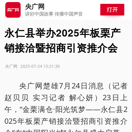
央广网
讲好中国故事 传播中国声音
永仁县举办2025年板栗产
销接洽暨招商引资推介会
源：央广网
2025-07-24 15:21:30
央广网楚雄7月24日消息（记者
赵贝贝 实习记者 解心妍）23日上
午，“金栗满仓·阳光筑梦——永仁县2
025年板栗产销接洽暨招商引资推介