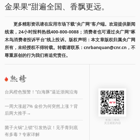
金果果”甜遍全国、香飘更远。
更多精彩资讯请在应用市场下载“央广网”客户端。欢迎提供新闻
线索，24小时报料热线400-800-0088；消费者也可通过央广网“啄
木鸟消费者投诉平台”线上投诉。版权声明：本文章版权归属央广网
所有，未经授权不得转载。转载请联系：cnrbanquan@cnr.cn，不
尊重原创的行为我们将追究责任。
台风橙色预警！“白海豚”逼近浙闽沿海
一周大涨超7% 金价为何突然上涨？背
后两大推手→
长按二维码
关注精彩内容
菌子火锅“上锁”引发热议！见手青到底
有多毒？专家详解