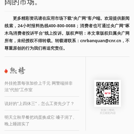
阔的市场。
更多精彩资讯请在应用市场下载“央广网”客户端。欢迎提供新闻
线索，24小时报料热线400-800-0088；消费者也可通过央广网“啄
木鸟消费者投诉平台”线上投诉。版权声明：本文章版权归属央广网
所有，未经授权不得转载。转载请联系：cnrbanquan@cnr.cn，不
尊重原创的行为我们将追究责任。
外挂抢票每张加价上千元 网警端掉非
法“代拍”工作室
说好的“上四休三”，怎么工资先少了？
长按二维码
关注精彩内容
明天立秋早餐把鸡蛋换成它 嗓子润了、
晚上睡踏实了