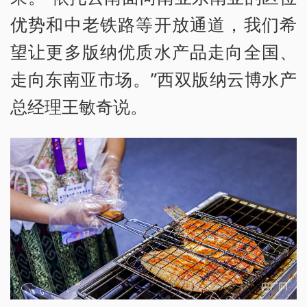
优势和中老铁路等开放通道，我们希
望让更多版纳优质水产品走向全国、
走向东南亚市场。”西双版纳云博水产
总经理王敏奇说。