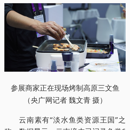
参展商家正在现场烤制高原三文鱼
（央广网记者 魏文青 摄）
云南素有“淡水鱼类资源王国”之