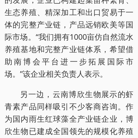
生态养殖、精深加工和出口贸易于一
体的完整产业链，产品远销欧美等国
际市场。“我们拥有1000亩仿自然流水
养殖基地和完整产业链体系，希望借
助南博会平台进一步拓展国际市
场。”该企业相关负责人表示。
另一边，云南博欣生物展示的虾
青素产品同样吸引不少客商咨询。作
为国内雨生红球藻全产业链企业，博
欣生物已建成全国领先的规模化养殖