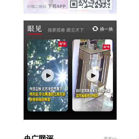
央广网评
更多>>