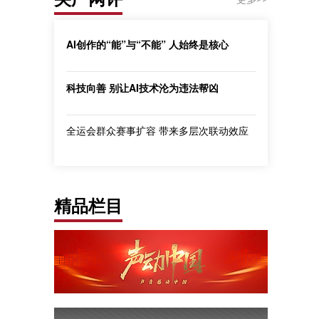
AI创作的“能”与“不能” 人始终是核心
科技向善 别让AI技术沦为违法帮凶
全运会群众赛事扩容 带来多层次联动效应
精品栏目