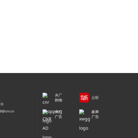
央广
云听
购物
平台
@cnr.cn
央广
象舞
广告
广告