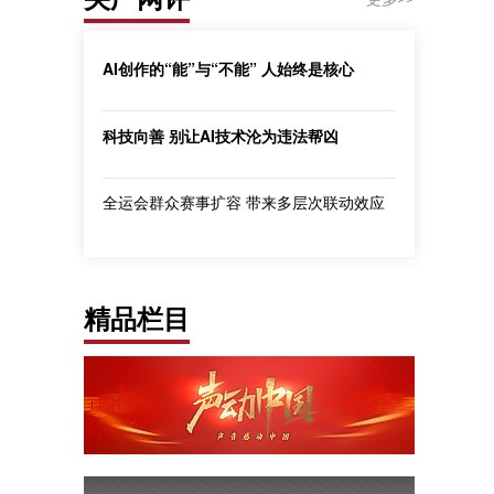
AI创作的“能”与“不能” 人始终是核心
科技向善 别让AI技术沦为违法帮凶
全运会群众赛事扩容 带来多层次联动效应
精品栏目