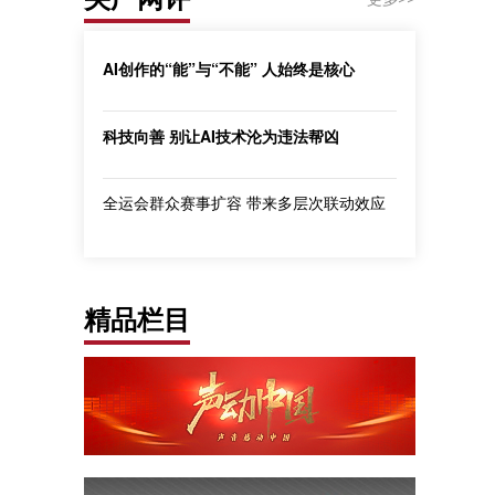
AI创作的“能”与“不能” 人始终是核心
科技向善 别让AI技术沦为违法帮凶
全运会群众赛事扩容 带来多层次联动效应
精品栏目