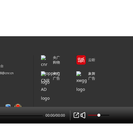
央广
云听
购物
平台
@cnr.cn
央广
象舞
广告
广告
00:00
/
00:00