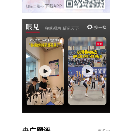
央广网评
更多>>