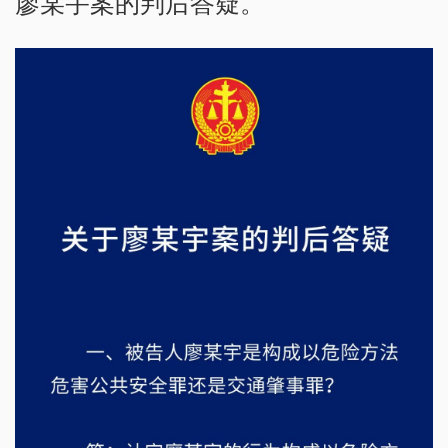
廖某宇案的判后答疑。