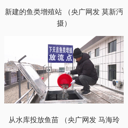
新建的鱼类增殖站 （央广网发 莫新沔
摄）
从水库投放鱼苗 （央广网发 马海玲