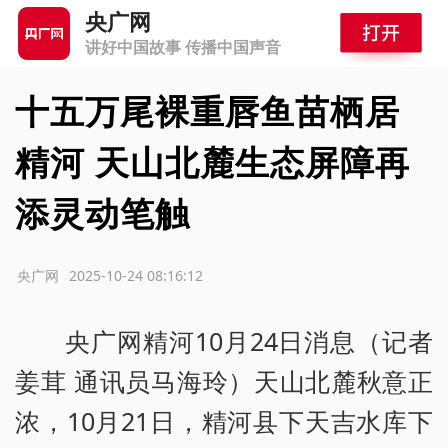
央广网
讲好中国故事 传播中国声音
十五万尾裸重唇鱼苗栖居
精河 天山北麓生态屏障再
添灵动笔触
源：央广网
2025-10-24 08:16:12
央广网精河10月24日消息（记者
姜茸 通讯员马海玲）天山北麓秋意正
浓，10月21日，精河县下天吉水库下