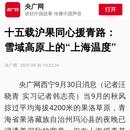
央广网
讲好中国故事 传播中国声音
十五载沪果同心援青路：
雪域高原上的“上海温度”
源：央广网
2025-09-30 10:32:24
央广网西宁9月30日消息（记者汪
晓青 实习记者韩志亮）当9月的秋风
掠过平均海拔4200米的果洛草原，青
海省果洛藏族自治州玛沁县的夜晚已