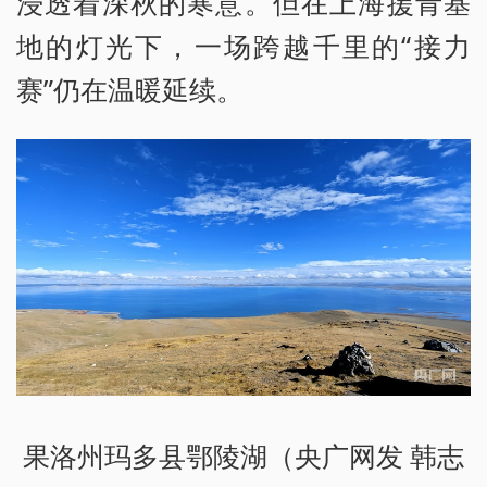
浸透着深秋的寒意。但在上海援青基
地的灯光下，一场跨越千里的“接力
赛”仍在温暖延续。
果洛州玛多县鄂陵湖（央广网发 韩志