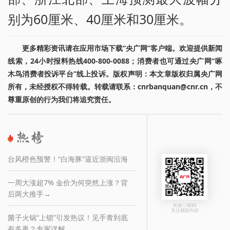
别为60厘米、40厘米和30厘米。
更多精彩资讯请在应用市场下载“央广网”客户端。欢迎提供新闻
线索，24小时报料热线400-800-0088；消费者也可通过央广网“啄
木鸟消费者投诉平台”线上投诉。版权声明：本文章版权归属央广网
所有，未经授权不得转载。转载请联系：cnrbanquan@cnr.cn，不
尊重原创的行为我们将追究责任。
台风橙色预警！“白海豚”逼近浙闽沿海
一周大涨超7% 金价为何突然上涨？背
后两大推手→
长按二维码
关注精彩内容
菌子火锅“上锁”引发热议！见手青到底
有多毒？专家详解