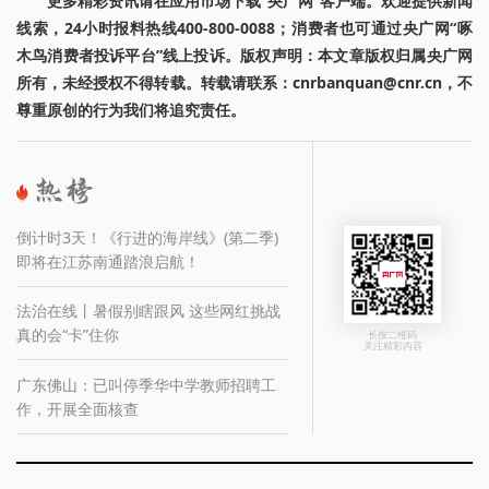
更多精彩资讯请在应用市场下载“央广网”客户端。欢迎提供新闻
线索，24小时报料热线400-800-0088；消费者也可通过央广网“啄
木鸟消费者投诉平台”线上投诉。版权声明：本文章版权归属央广网
所有，未经授权不得转载。转载请联系：cnrbanquan@cnr.cn，不
尊重原创的行为我们将追究责任。
倒计时3天！《行进的海岸线》(第二季)
即将在江苏南通踏浪启航！
法治在线丨暑假别瞎跟风 这些网红挑战
真的会“卡”住你
长按二维码
关注精彩内容
广东佛山：已叫停季华中学教师招聘工
作，开展全面核查