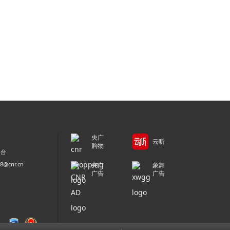
央广
云听
购物
平台
@cnr.cn
央广
象舞
广告
广告