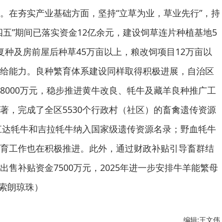
。在夯实产业基础方面，坚持“立草为业，草业先行”，持
四五”期间已落实资金12亿余元，建设饲草连片种植基地5
复种及房前屋后种草45万亩以上，粮改饲项目12万亩以
给能力。良种繁育体系建设同样取得积极进展，自治区
8000万元，稳步推进黄牛改良、牦牛及藏羊良种推广工
著，完成了全区5530个行政村（社区）的畜禽遗传资源
将江达牦牛和吉拉牦牛纳入国家级遗传资源名录；野血牦牛
育工作也在积极推进。此外，通过财政补贴引导畜群结
售补贴资金7500万元，2025年进一步安排牛羊能繁母
 索朗琼珠）
编辑:王文伟