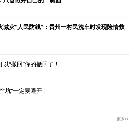
：只管做好自己的一碗面
灾减灾“人民防线”：贵州一村民洗车时发现险情救
以“撤回”你的撤回了！
“坑”一定要避开！
更多>>