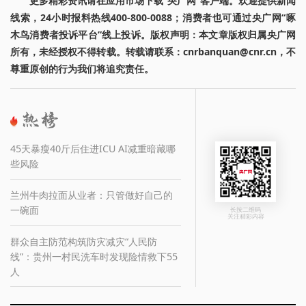
更多精彩资讯请在应用市场下载“央广网”客户端。欢迎提供新闻
线索，24小时报料热线400-800-0088；消费者也可通过央广网“啄
木鸟消费者投诉平台”线上投诉。版权声明：本文章版权归属央广网
所有，未经授权不得转载。转载请联系：cnrbanquan@cnr.cn，不
尊重原创的行为我们将追究责任。
45天暴瘦40斤后住进ICU AI减重暗藏哪
些风险
兰州牛肉拉面从业者：只管做好自己的
一碗面
长按二维码
关注精彩内容
群众自主防范构筑防灾减灾“人民防
线”：贵州一村民洗车时发现险情救下55
人