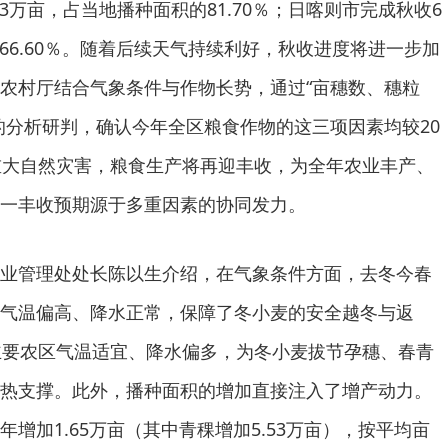
03万亩，占当地播种面积的81.70％；日喀则市完成秋收6
的66.60％。随着后续天气持续利好，秋收进度将进一步加
农村厅结合气象条件与作物长势，通过“亩穗数、穗粒
的分析研判，确认今年全区粮食作物的这三项因素均较20
重大自然灾害，粮食生产将再迎丰收，为全年农业丰产、
一丰收预期源于多重因素的协同发力。
业管理处处长陈以生介绍，在气象条件方面，去冬今春
气温偏高、降水正常，保障了冬小麦的安全越冬与返
主要农区气温适宜、降水偏多，为冬小麦拔节孕穗、春青
热支撑。此外，播种面积的增加直接注入了增产动力。
增加1.65万亩（其中青稞增加5.53万亩），按平均亩