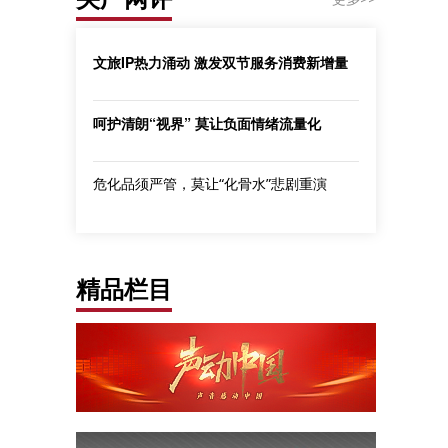
文旅IP热力涌动 激发双节服务消费新增量
呵护清朗“视界” 莫让负面情绪流量化
危化品须严管，莫让“化骨水”悲剧重演
精品栏目