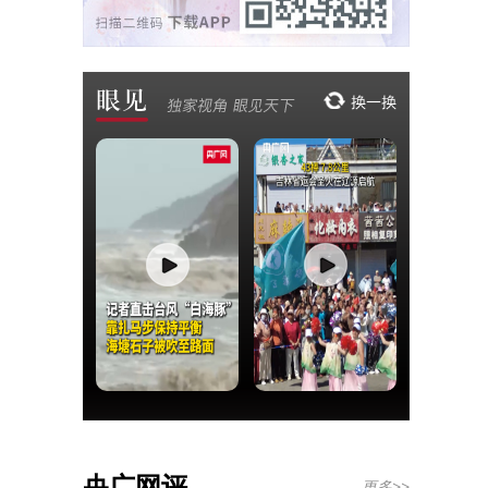
央广网评
更多>>