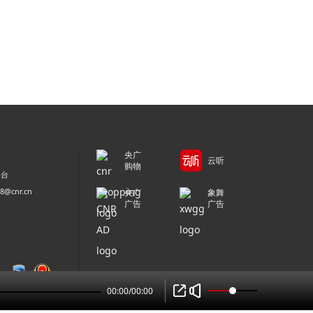
央广
云听
购物
平台
@cnr.cn
央广
象舞
广告
广告
00:00
/
00:00