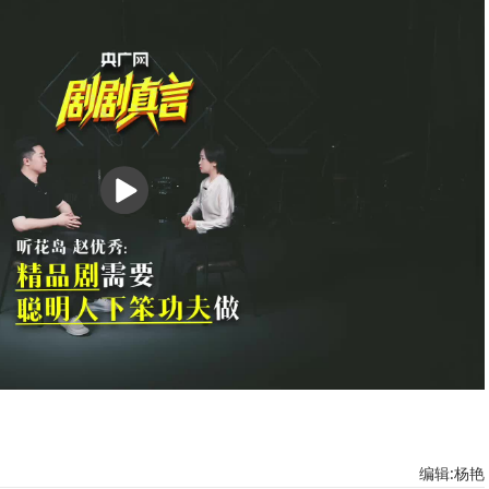
播
放
编辑:杨艳