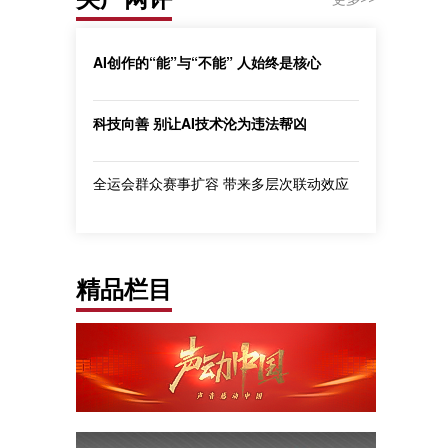
AI创作的“能”与“不能” 人始终是核心
科技向善 别让AI技术沦为违法帮凶
全运会群众赛事扩容 带来多层次联动效应
精品栏目