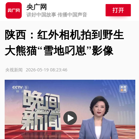
央广网
讲好中国故事 传播中国声音
陕西：红外相机拍到野生
大熊猫“雪地叼崽”影像
源：央视新闻
2026-05-19 08:23:46
播
放