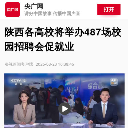
央广网
讲好中国故事 传播中国声音
陕西各高校将举办487场校
园招聘会促就业
源：央视新闻客户端
2026-03-23 16:38:46
播
放