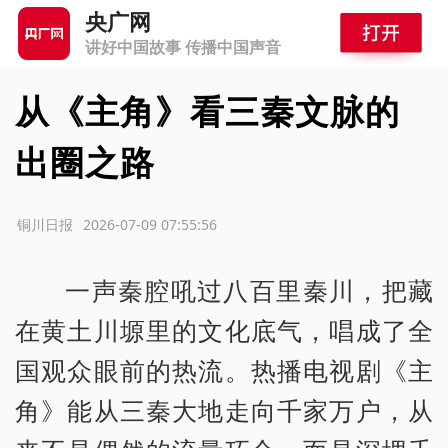
央广网
讲好中国故事 传播中国声音
从《主角》看三秦文脉的
出圈之路
源：铜川日报
2026-07-09 07:55:56
一声秦腔吼过八百里秦川，把藏
在黄土川塬里的文化底气，唱成了全
国观众眼前的热流。热播电视剧《主
角》能从三秦大地走向千家万户，从