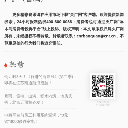
更多精彩资讯请在应用市场下载“央广网”客户端。欢迎提供新闻
线索，24小时报料热线400-800-0088；消费者也可通过央广网“啄
木鸟消费者投诉平台”线上投诉。版权声明：本文章版权归属央广网
所有，未经授权不得转载。转载请联系：cnrbanquan@cnr.cn，不
尊重原创的行为我们将追究责任。
倒计时3天！《行进的海岸线》(第二季)
即将在江苏南通踏浪启航！
暴雨、雷电、山洪、积水内涝、地质灾
害，北京五预警齐发！
长按二维码
关注精彩内容
电商平台前员工利用系统漏洞，“0元
购”3000多件家电！