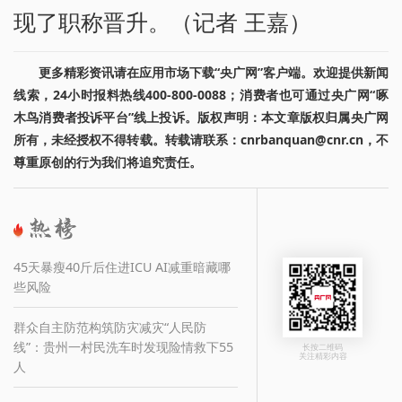
现了职称晋升。（记者 王嘉）
更多精彩资讯请在应用市场下载“央广网”客户端。欢迎提供新闻
线索，24小时报料热线400-800-0088；消费者也可通过央广网“啄
木鸟消费者投诉平台”线上投诉。版权声明：本文章版权归属央广网
所有，未经授权不得转载。转载请联系：cnrbanquan@cnr.cn，不
尊重原创的行为我们将追究责任。
45天暴瘦40斤后住进ICU AI减重暗藏哪
些风险
群众自主防范构筑防灾减灾“人民防
线”：贵州一村民洗车时发现险情救下55
长按二维码
关注精彩内容
人