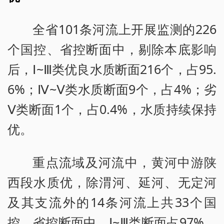
全省101条河流上开展监测的226
个国控、省控断面中，剔除本底影响
后，Ⅰ~Ⅲ类优良水质断面216个，占95.
6%；Ⅳ~Ⅴ类水质断面9个，占4%；劣
Ⅴ类断面1个，占0.4%，水质持续保持
优。
重点流域及河流中，黄河中游陕
西段水质优，除渭河、延河、无定河
及其支流外的14条河流上共33个国
控、省控断面中，Ⅰ~Ⅲ类断面占97%，