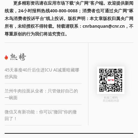
更多精彩资讯请在应用市场下载“央广网”客户端。欢迎提供新闻
线索，24小时报料热线400-800-0088；消费者也可通过央广网“啄
木鸟消费者投诉平台”线上投诉。版权声明：本文章版权归属央广网
所有，未经授权不得转载。转载请联系：cnrbanquan@cnr.cn，不
尊重原创的行为我们将追究责任。
45天暴瘦40斤后住进ICU AI减重暗藏哪
些风险
兰州牛肉拉面从业者：只管做好自己的
一碗面
长按二维码
关注精彩内容
微信又有新功能：你可以“撤回”你的撤
回了！