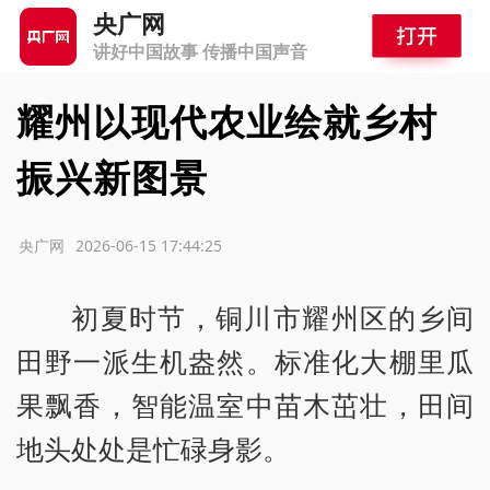
央广网
讲好中国故事 传播中国声音
耀州以现代农业绘就乡村
振兴新图景
源：央广网
2026-06-15 17:44:25
初夏时节，铜川市耀州区的乡间
田野一派生机盎然。标准化大棚里瓜
果飘香，智能温室中苗木茁壮，田间
地头处处是忙碌身影。