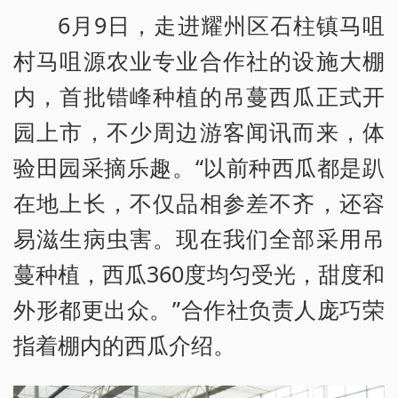
6月9日，走进耀州区石柱镇马咀
村马咀源农业专业合作社的设施大棚
内，首批错峰种植的吊蔓西瓜正式开
园上市，不少周边游客闻讯而来，体
验田园采摘乐趣。“以前种西瓜都是趴
在地上长，不仅品相参差不齐，还容
易滋生病虫害。现在我们全部采用吊
蔓种植，西瓜360度均匀受光，甜度和
外形都更出众。”合作社负责人庞巧荣
指着棚内的西瓜介绍。