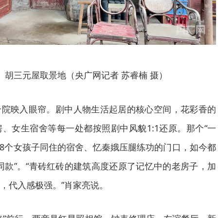
》胡三元屋取景地（央广网记者 苏睿楠 摄）
合院映入眼帘。剧中人物生活起居的核心空间，花彩香的
、女生宿舍等每一处都按照剧中风貌1:1还原。那个“一
18个女孩子同住的宿舍、忆秦娥压腿练功的门口，如今都
同款”。“青砖红砖的建筑高度还原了记忆中的老房子，加
，代入感极强。”肖家亮说。