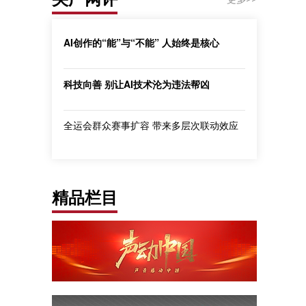
AI创作的“能”与“不能” 人始终是核心
科技向善 别让AI技术沦为违法帮凶
全运会群众赛事扩容 带来多层次联动效应
精品栏目