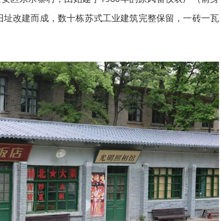
间）旧址改建而成，数十栋苏式工业建筑完整保留，一砖一瓦