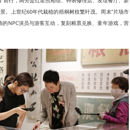
路”前行，两旁是红星照相馆、钟表修理店、友谊餐厅、新
景。上世纪60年代栽植的梧桐树枝繁叶茂。周末“片场市
服饰的NPC演员与游客互动，复刻粮票兑换、童年游戏，营