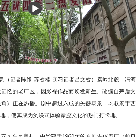
播
放
消息（记者陈锵 苏睿楠 实习记者吕文睿）秦岭北麓，滈河
设记忆的老厂区，因影视作品而焕发新生。改编自茅盾文
主角》正在热播。剧中超过六成的关键场景，均取景于西
地，使其成为沉浸式体验秦腔文化的热门打卡地。
安区东水寨村，由始建于1960年的原风雷仪表厂（前身