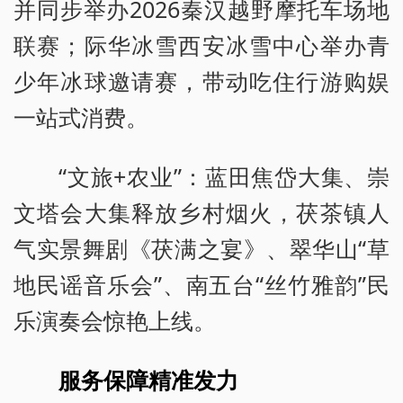
并同步举办2026秦汉越野摩托车场地
联赛；际华冰雪西安冰雪中心举办青
少年冰球邀请赛，带动吃住行游购娱
一站式消费。
“文旅+农业”：蓝田焦岱大集、崇
文塔会大集释放乡村烟火，茯茶镇人
气实景舞剧《茯满之宴》、翠华山“草
地民谣音乐会”、南五台“丝竹雅韵”民
乐演奏会惊艳上线。
服务保障精准发力