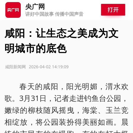
央广网
讲好中国故事 传播中国声音
咸阳：让生态之美成为文
明城市的底色
源：咸阳新闻网
2026-04-02 14:19:09
春天的咸阳，阳光明媚，渭水欢
歌。3月31日，记者走进钓鱼台公园，
嫩绿的柳枝随风摇曳，海棠、玉兰竞
相绽放，将公园装扮得美丽如画。晨