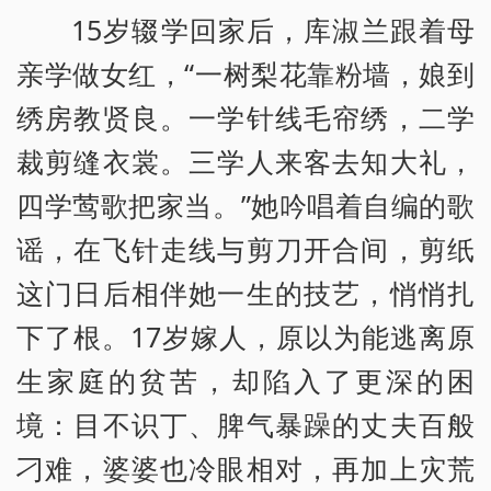
15岁辍学回家后，库淑兰跟着母
亲学做女红，“一树梨花靠粉墙，娘到
绣房教贤良。一学针线毛帘绣，二学
裁剪缝衣裳。三学人来客去知大礼，
四学莺歌把家当。”她吟唱着自编的歌
谣，在飞针走线与剪刀开合间，剪纸
这门日后相伴她一生的技艺，悄悄扎
下了根。17岁嫁人，原以为能逃离原
生家庭的贫苦，却陷入了更深的困
境：目不识丁、脾气暴躁的丈夫百般
刁难，婆婆也冷眼相对，再加上灾荒