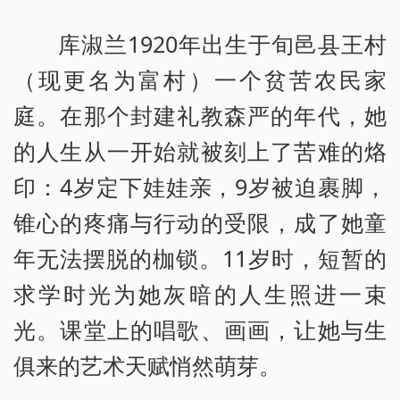
库淑兰1920年出生于旬邑县王村
（现更名为富村）一个贫苦农民家
庭。在那个封建礼教森严的年代，她
的人生从一开始就被刻上了苦难的烙
印：4岁定下娃娃亲，9岁被迫裹脚，
锥心的疼痛与行动的受限，成了她童
年无法摆脱的枷锁。11岁时，短暂的
求学时光为她灰暗的人生照进一束
光。课堂上的唱歌、画画，让她与生
俱来的艺术天赋悄然萌芽。