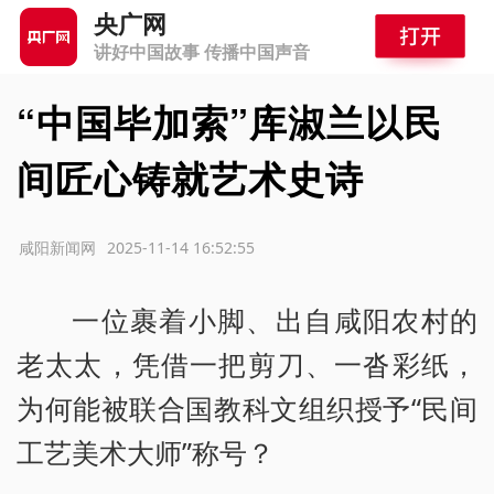
央广网
讲好中国故事 传播中国声音
“中国毕加索”库淑兰以民
间匠心铸就艺术史诗
源：咸阳新闻网
2025-11-14 16:52:55
一位裹着小脚、出自咸阳农村的
老太太，凭借一把剪刀、一沓彩纸，
为何能被联合国教科文组织授予“民间
工艺美术大师”称号？