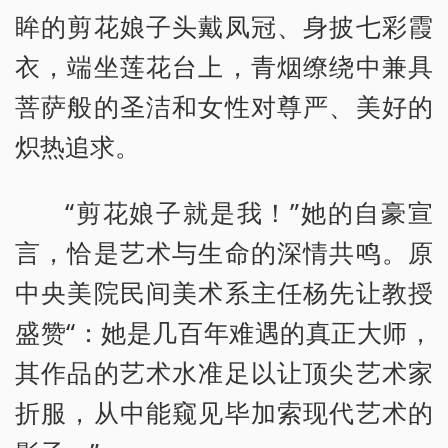
眸的剪花娘子头戴凤冠、身披七彩霞
衣，端坐莲花台上，青烟缭绕中兼具
菩萨般的圣洁和女性对尊严、美好的
炽热追求。
“剪花娘子就是我！”她的自豪宣
言，恰是艺术与生命的深情共鸣。原
中央美院民间美术系主任杨先让教授
盛赞“：她是几百年难遇的真正大师，
其作品的艺术水准足以让顶尖艺术家
折服，从中能窥见毕加索现代艺术的