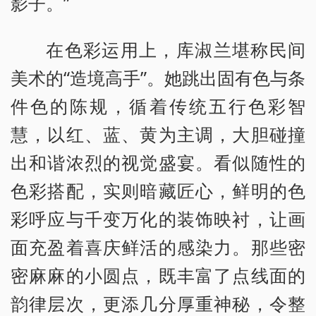
影子。”
在色彩运用上，库淑兰堪称民间
美术的“造境高手”。她跳出固有色与条
件色的陈规，循着传统五行色彩智
慧，以红、蓝、黄为主调，大胆碰撞
出和谐浓烈的视觉盛宴。看似随性的
色彩搭配，实则暗藏匠心，鲜明的色
彩呼应与千变万化的装饰映衬，让画
面充盈着喜庆鲜活的感染力。那些密
密麻麻的小圆点，既丰富了点线面的
韵律层次，更添几分厚重神秘，令整