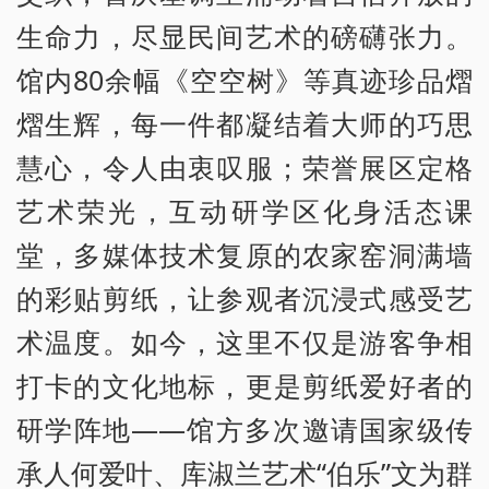
生命力，尽显民间艺术的磅礴张力。
馆内80余幅《空空树》等真迹珍品熠
熠生辉，每一件都凝结着大师的巧思
慧心，令人由衷叹服；荣誉展区定格
艺术荣光，互动研学区化身活态课
堂，多媒体技术复原的农家窑洞满墙
的彩贴剪纸，让参观者沉浸式感受艺
术温度。如今，这里不仅是游客争相
打卡的文化地标，更是剪纸爱好者的
研学阵地——馆方多次邀请国家级传
承人何爱叶、库淑兰艺术“伯乐”文为群