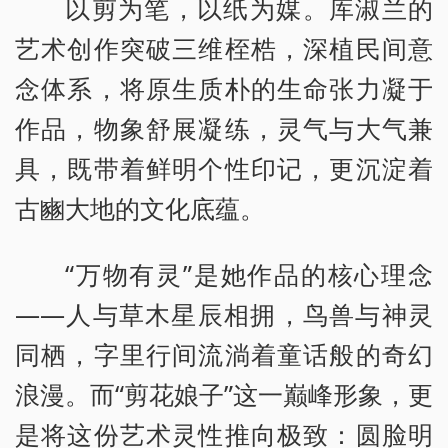
以剪为笔，以纸为媒。库淑兰的
艺术创作突破三维桎梏，深植民间意
念体系，将原生质朴的生命张力凝于
作品，物象舒展凝练，灵气与大气兼
具，既带着鲜明个性印记，更沉淀着
古豳大地的文化底蕴。
“万物有灵”是她作品的核心理念
——人与草木星辰相拥，鸟兽与神灵
同栖，字里行间流淌着童话般的奇幻
浪漫。而“剪花娘子”这一巅峰形象，更
是将这份艺术灵性推向极致：圆脸明