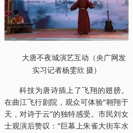
大唐不夜城演艺互动（央广网发
实习记者杨雯欣 摄）
科技为唐诗插上了飞翔的翅膀。
在曲江飞行剧院，观众可体验“翱翔于
天，对诗于云”的独特感受。市民刘女
士观演后赞叹：“巨幕上朱雀大街车水