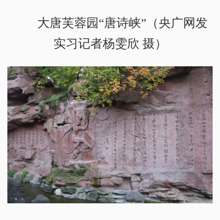
大唐芙蓉园“唐诗峡”（央广网发
实习记者杨雯欣 摄）