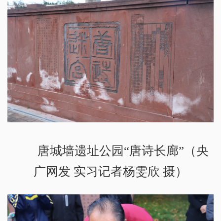
唐城墙遗址公园“唐诗长廊”（央
广网发 实习记者杨雯欣 摄）