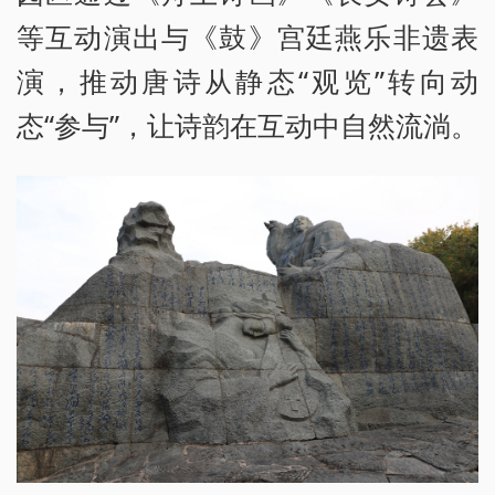
等互动演出与《鼓》
宫廷燕乐
非遗表
演，推动唐诗从静态“观览”转向动
态“参与”，让诗韵在互动中自然流淌。