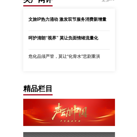
文旅IP热力涌动 激发双节服务消费新增量
呵护清朗“视界” 莫让负面情绪流量化
危化品须严管，莫让“化骨水”悲剧重演
精品栏目